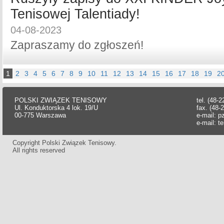
Tenisowej Talentiady!
04-08-2023
Zapraszamy do zgłoszeń!
1
2
3
4
5
6
7
8
9
10
11
12
13
14
15
16
17
18
19
2
POLSKI ZWIĄZEK TENISOWY
tel. (48-
Ul. Konduktorska 4 lok. 19/U
fax. (48-
00-775 Warszawa
e-mail:
p
e-mail:
t
Copyright Polski Związek Tenisowy.
All rights reserved