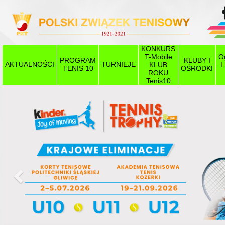
KONKURS
T-Mobile
O
PROGRAM
KLUBY I
AKTUALNOŚCI
TURNIEJE
KLUB
L
TENIS 10
OŚRODKI
ROKU
Tenis10
Poprzedni