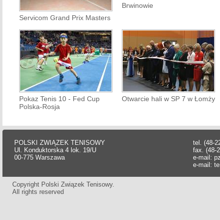
Brwinowie
Servicom Grand Prix Masters
Pokaz Tenis 10 - Fed Cup
Otwarcie hali w SP 7 w Łomży
Polska-Rosja
POLSKI ZWIĄZEK TENISOWY
tel. (48-
Ul. Konduktorska 4 lok. 19/U
fax. (48-
00-775 Warszawa
e-mail:
p
e-mail:
t
Copyright Polski Związek Tenisowy.
All rights reserved