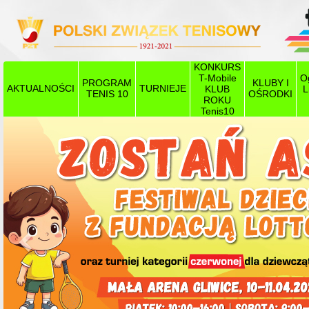
KONKURS
T-Mobile
O
PROGRAM
KLUBY I
AKTUALNOŚCI
TURNIEJE
KLUB
L
TENIS 10
OŚRODKI
ROKU
Tenis10
Poprzedni