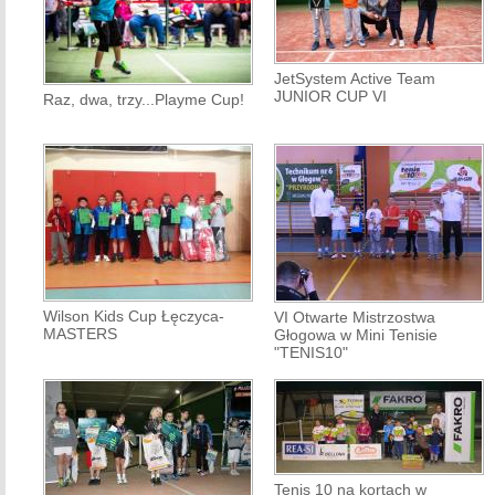
JetSystem Active Team
JUNIOR CUP VI
Raz, dwa, trzy...Playme Cup!
Wilson Kids Cup Łęczyca-
VI Otwarte Mistrzostwa
MASTERS
Głogowa w Mini Tenisie
"TENIS10"
Tenis 10 na kortach w