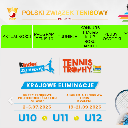
KONKURS
T-Mobile
O
PROGRAM
KLUBY I
AKTUALNOŚCI
TURNIEJE
KLUB
L
TENIS 10
OŚRODKI
ROKU
Tenis10
Poprzedni