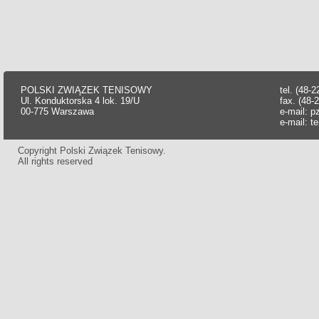
POLSKI ZWIĄZEK TENISOWY
tel. (48-
Ul. Konduktorska 4 lok. 19/U
fax. (48-
00-775 Warszawa
e-mail:
p
e-mail:
t
Copyright Polski Związek Tenisowy.
All rights reserved