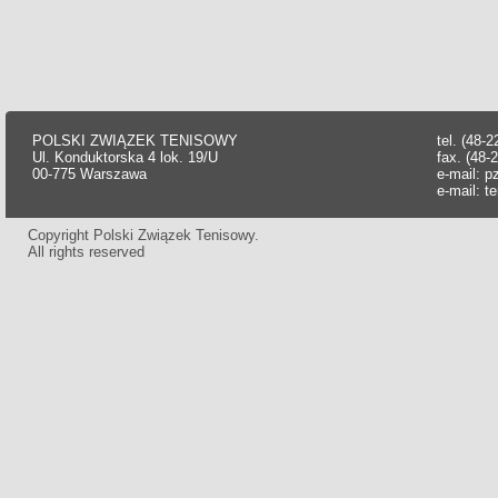
POLSKI ZWIĄZEK TENISOWY
tel. (48-
Ul. Konduktorska 4 lok. 19/U
fax. (48-
00-775 Warszawa
e-mail:
p
e-mail:
t
Copyright Polski Związek Tenisowy.
All rights reserved