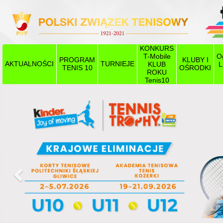
KONKURS
T-Mobile
O
PROGRAM
KLUBY I
AKTUALNOŚCI
TURNIEJE
KLUB
L
TENIS 10
OŚRODKI
ROKU
Tenis10
Poprzedni