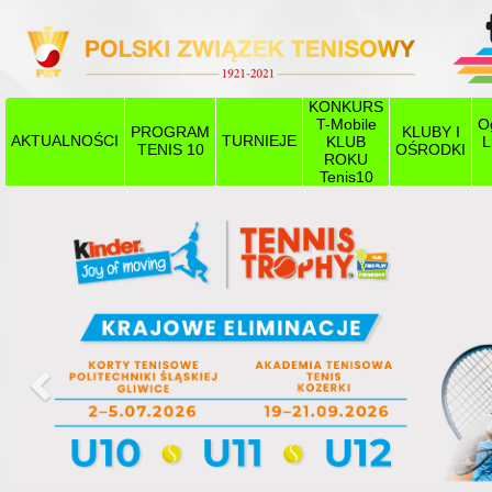
KONKURS
T-Mobile
O
PROGRAM
KLUBY I
AKTUALNOŚCI
TURNIEJE
KLUB
L
TENIS 10
OŚRODKI
ROKU
Tenis10
Poprzedni