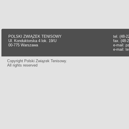
POLSKI ZWIĄZEK TENISOWY
tel. (48-
Ul. Konduktorska 4 lok. 19/U
fax. (48-
00-775 Warszawa
e-mail:
p
e-mail:
t
Copyright Polski Związek Tenisowy.
All rights reserved