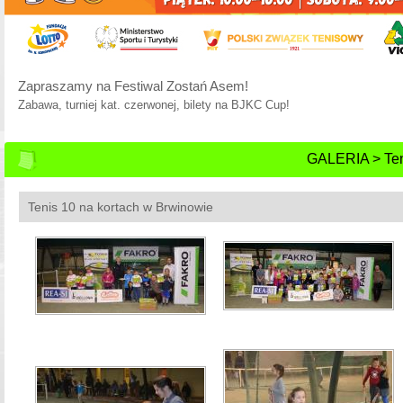
Zapraszamy na Festiwal Zostań Asem!
Zabawa, turniej kat. czerwonej, bilety na BJKC Cup!
GALERIA > Ten
Tenis 10 na kortach w Brwinowie