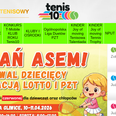
KONKURS
KINDER
KINDER
T-Mobile
Ogólnopolska
Joy of
Joy of
KLUBY I
E
NPUT
KLUB
Liga Duetów
moving
moving
OŚRODKI
ROKU
PZT
Tenisowa
Tennis
Tenis10
Talentiada
Trophy
Zob
Już
Następ
Już