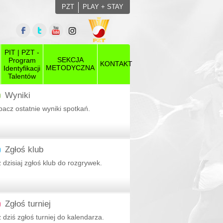
PZT
PLAY + STAY
PIT | PZT -
SEKCJA
Program
KONTAKT
METODYCZNA
Identyfikacji
Talentów
Wyniki
acz ostatnie wyniki spotkań.
Zgłoś klub
 dzisiaj zgłoś klub do rozgrywek.
ny
Zgłoś turniej
 dziś zgłoś turniej do kalendarza.