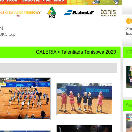
6
Zar
li
mi: dział TURNIEJE -> Dla Organizatorów
GALERIA > Talentiada Tenisowa 2020