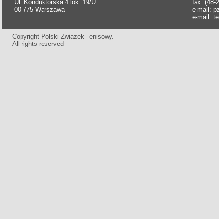
Ul. Konduktorska 4 lok. 19/U
fax. (48-
00-775 Warszawa
e-mail:
p
e-mail:
t
Copyright Polski Związek Tenisowy.
All rights reserved