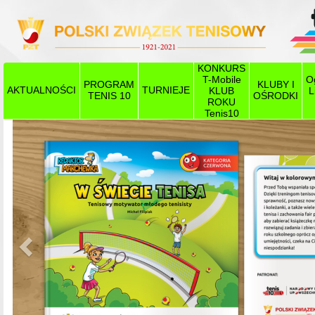
KONKURS
T-Mobile
O
PROGRAM
KLUBY I
AKTUALNOŚCI
TURNIEJE
KLUB
L
TENIS 10
OŚRODKI
ROKU
Tenis10
Poprzedni