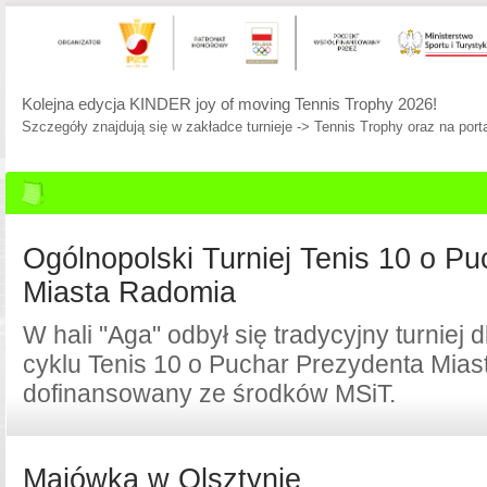
Zapraszamy na Festiwal Zostań Asem!
Zabawa, turniej kat. czerwonej, bilety na BJKC Cup!
Ogólnopolski Turniej Tenis 10 o P
Miasta Radomia
W hali "Aga" odbył się tradycyjny turniej 
cyklu Tenis 10 o Puchar Prezydenta Mia
dofinansowany ze środków MSiT.
Majówka w Olsztynie