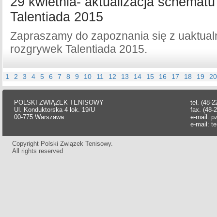
29 kwietnia- aktualizacja schemat
Talentiada 2015
Zapraszamy do zapoznania się z uaktua
rozgrywek Talentiada 2015.
1
2
3
4
5
6
7
8
9
10
11
12
13
14
15
16
17
18
19
20
POLSKI ZWIĄZEK TENISOWY
tel. (48-
Ul. Konduktorska 4 lok. 19/U
fax. (48-
00-775 Warszawa
e-mail:
p
e-mail:
t
Copyright Polski Związek Tenisowy.
All rights reserved