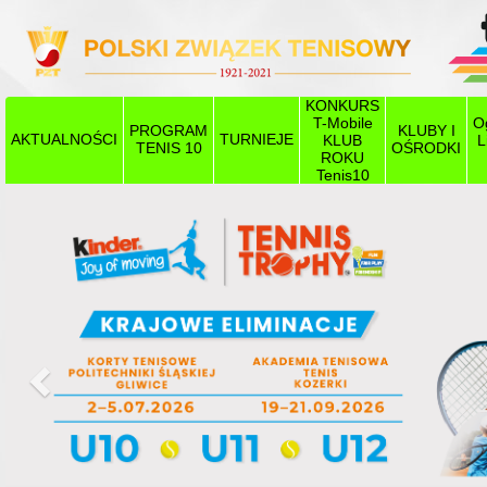
KONKURS
T-Mobile
O
PROGRAM
KLUBY I
AKTUALNOŚCI
TURNIEJE
KLUB
L
TENIS 10
OŚRODKI
ROKU
Tenis10
Poprzedni