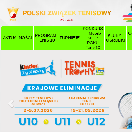
KONKURS
T-Mobile
O
PROGRAM
KLUBY I
AKTUALNOŚCI
TURNIEJE
KLUB
L
TENIS 10
OŚRODKI
ROKU
Tenis10
Poprzedni