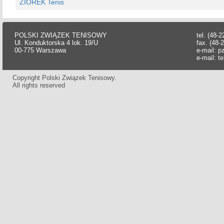
ZIOREK Tenis
POLSKI ZWIĄZEK TENISOWY
tel. (48-
Ul. Konduktorska 4 lok. 19/U
fax. (48-
00-775 Warszawa
e-mail:
p
e-mail:
t
Copyright Polski Związek Tenisowy.
All rights reserved