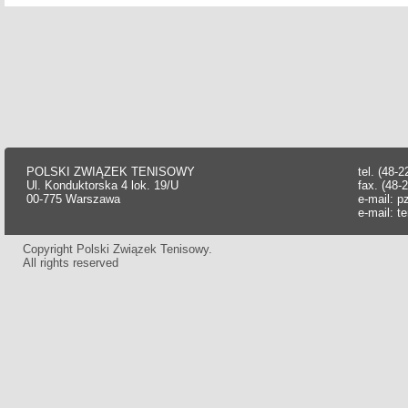
POLSKI ZWIĄZEK TENISOWY
tel. (48-
Ul. Konduktorska 4 lok. 19/U
fax. (48-
00-775 Warszawa
e-mail:
p
e-mail:
t
Copyright Polski Związek Tenisowy.
All rights reserved