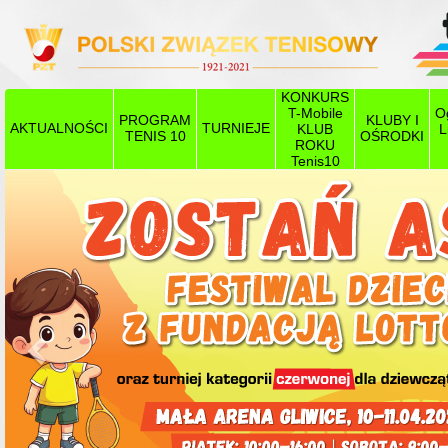
KONKURS
T-Mobile
O
PROGRAM
KLUBY I
AKTUALNOŚCI
TURNIEJE
KLUB
L
TENIS 10
OŚRODKI
ROKU
Tenis10
Poprzedni