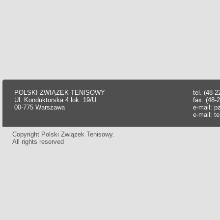
POLSKI ZWIĄZEK TENISOWY
tel. (48-
Ul. Konduktorska 4 lok. 19/U
fax. (48-
00-775 Warszawa
e-mail:
p
e-mail:
t
Copyright Polski Związek Tenisowy.
All rights reserved