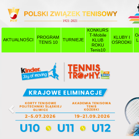
KONKURS
T-Mobile
O
PROGRAM
KLUBY I
AKTUALNOŚCI
TURNIEJE
KLUB
L
TENIS 10
OŚRODKI
ROKU
Tenis10
Poprzedni