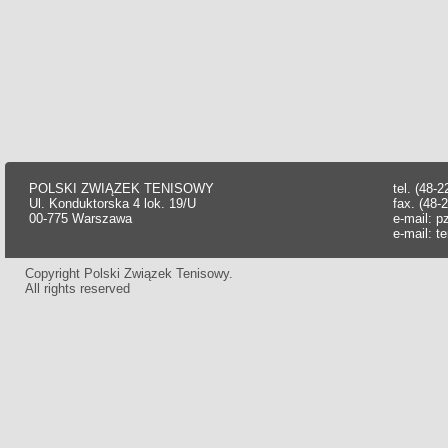
POLSKI ZWIĄZEK TENISOWY
tel. (48-
Ul. Konduktorska 4 lok. 19/U
fax. (48-
00-775 Warszawa
e-mail:
p
e-mail:
t
Copyright Polski Związek Tenisowy.
All rights reserved