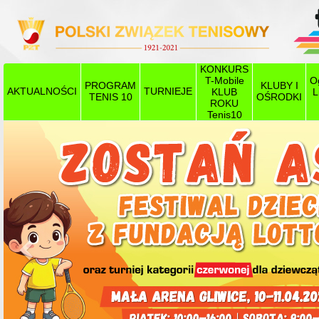
KONKURS
T-Mobile
O
PROGRAM
KLUBY I
AKTUALNOŚCI
TURNIEJE
KLUB
L
TENIS 10
OŚRODKI
ROKU
Tenis10
Poprzedni