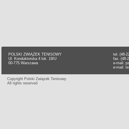
POLSKI ZWIĄZEK TENISOWY
tel. (48-
Ul. Konduktorska 4 lok. 19/U
fax. (48-
00-775 Warszawa
e-mail:
p
e-mail:
t
Copyright Polski Związek Tenisowy.
All rights reserved