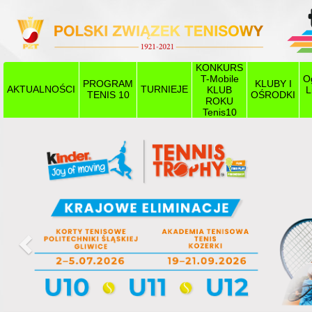
KONKURS
T-Mobile
O
PROGRAM
KLUBY I
AKTUALNOŚCI
TURNIEJE
KLUB
L
TENIS 10
OŚRODKI
ROKU
Tenis10
Poprzedni