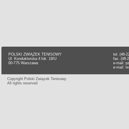
POLSKI ZWIĄZEK TENISOWY
tel. (48-
Ul. Konduktorska 4 lok. 19/U
fax. (48-
00-775 Warszawa
e-mail:
p
e-mail:
t
Copyright Polski Związek Tenisowy.
All rights reserved