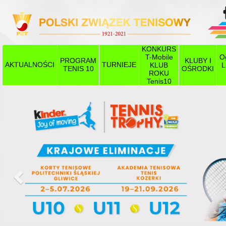
KONKURS
T-Mobile
O
PROGRAM
KLUBY I
AKTUALNOŚCI
TURNIEJE
KLUB
L
TENIS 10
OŚRODKI
ROKU
Tenis10
Poprzedni