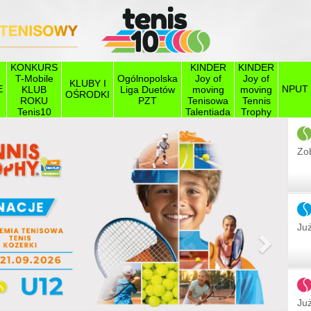
KONKURS
KINDER
KINDER
T-Mobile
Ogólnopolska
Joy of
Joy of
KLUBY I
E
NPUT
KLUB
Liga Duetów
moving
moving
OŚRODKI
ROKU
PZT
Tenisowa
Tennis
Tenis10
Talentiada
Trophy
Zob
Już
Następ
Już