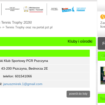
 Tennis Trophy 2026!
Zar
li
 -> Tennis Trophy oraz na portal.pzt.pl
Kluby i ośrodki
ki Klub Sportowy PCR Pszczyna
: 43-200 Pszczyna, Bednorza 2E
telefon: 601541066
il:
januszmirek.1@gmail.com
powrót do listy