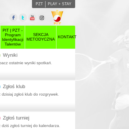
PZT
PLAY + STAY
PIT | PZT -
SEKCJA
Program
KONTAKT
METODYCZNA
Identyfikacji
Talentów
Wyniki
acz ostatnie wyniki spotkań.
Zgłoś klub
 dzisiaj zgłoś klub do rozgrywek.
ny
Zgłoś turniej
 dziś zgłoś turniej do kalendarza.