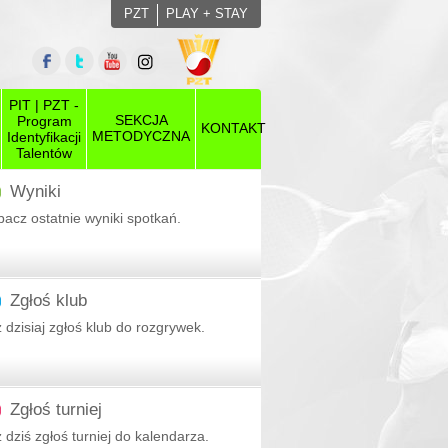
PZT
PLAY + STAY
PIT | PZT -
SEKCJA
Program
KONTAKT
METODYCZNA
Identyfikacji
Talentów
Wyniki
acz ostatnie wyniki spotkań.
Zgłoś klub
 dzisiaj zgłoś klub do rozgrywek.
ny
Zgłoś turniej
 dziś zgłoś turniej do kalendarza.