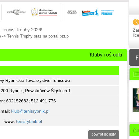
 Tennis Trophy 2026!
Zar
li
 -> Tennis Trophy oraz na portal.pzt.pl
Kluby i ośrodki
wy Rybnickie Towarzystwo Tenisowe
4-200 Rybnik, Powstańców Śląskich 1
fon: 602152683; 512 491 776
-mail:
klub@tenisrybnik.pl
www:
tenisrybnik.pl
powrót do listy