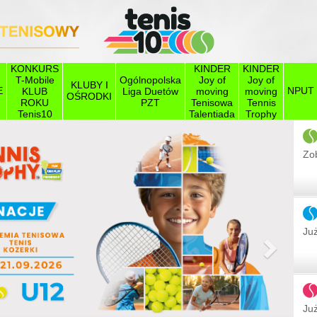
KONKURS
KINDER
KINDER
T-Mobile
Ogólnopolska
Joy of
Joy of
KLUBY I
E
NPUT
KLUB
Liga Duetów
moving
moving
OŚRODKI
ROKU
PZT
Tenisowa
Tennis
Tenis10
Talentiada
Trophy
Zob
Już
Następ
Już