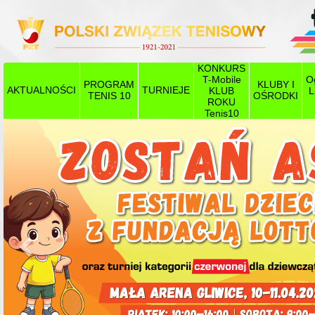
KONKURS
T-Mobile
O
PROGRAM
KLUBY I
AKTUALNOŚCI
TURNIEJE
KLUB
L
TENIS 10
OŚRODKI
ROKU
Tenis10
Poprzedni