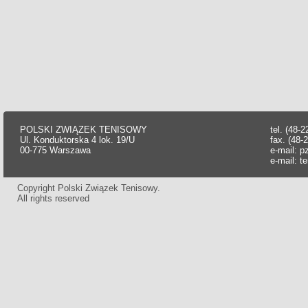
POLSKI ZWIĄZEK TENISOWY
tel. (48-
Ul. Konduktorska 4 lok. 19/U
fax. (48-
00-775 Warszawa
e-mail:
p
e-mail:
t
Copyright Polski Związek Tenisowy.
All rights reserved