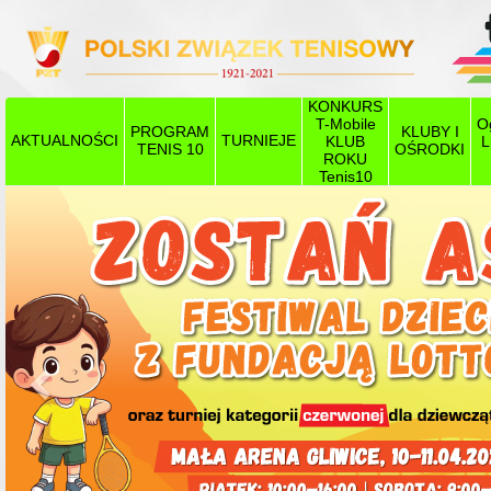
KONKURS
T-Mobile
O
PROGRAM
KLUBY I
AKTUALNOŚCI
TURNIEJE
KLUB
L
TENIS 10
OŚRODKI
ROKU
Tenis10
Poprzedni