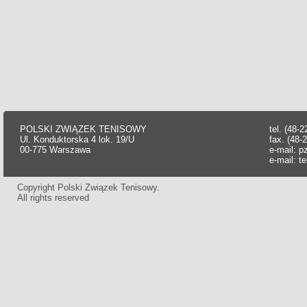
POLSKI ZWIĄZEK TENISOWY
tel. (48-
Ul. Konduktorska 4 lok. 19/U
fax. (48-
00-775 Warszawa
e-mail:
p
e-mail:
t
Copyright Polski Związek Tenisowy.
All rights reserved