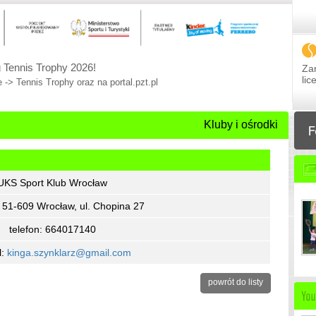
 Tennis Trophy 2026!
Zar
li
 -> Tennis Trophy oraz na portal.pzt.pl
Kluby i ośrodki
UKS Sport Klub Wrocław
: 51-609 Wrocław, ul. Chopina 27
telefon: 664017140
l:
kinga.szynklarz@gmail.com
powrót do listy