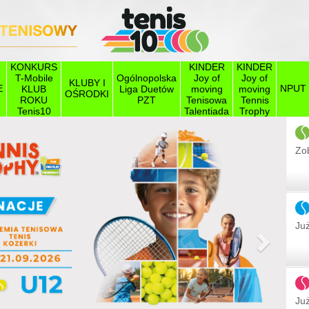
KONKURS
KINDER
KINDER
T-Mobile
Ogólnopolska
Joy of
Joy of
KLUBY I
E
NPUT
KLUB
Liga Duetów
moving
moving
OŚRODKI
ROKU
PZT
Tenisowa
Tennis
Tenis10
Talentiada
Trophy
Zob
Już
Następ
Już