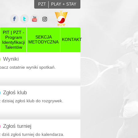
PZT
PLAY + STAY
PIT | PZT -
SEKCJA
Program
KONTAKT
METODYCZNA
Identyfikacji
Talentów
Wyniki
acz ostatnie wyniki spotkań.
Zgłoś klub
 dzisiaj zgłoś klub do rozgrywek.
ny
Zgłoś turniej
 dziś zgłoś turniej do kalendarza.