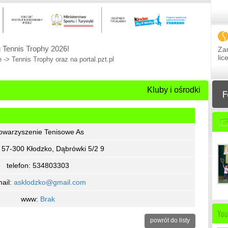
 Tennis Trophy 2026!
Zar
li
 -> Tennis Trophy oraz na portal.pzt.pl
Kluby i ośrodki
owarzyszenie Tenisowe As
: 57-300 Kłodzko, Dąbrówki 5/2 9
telefon: 534803303
ail:
asklodzko@gmail.com
www:
Brak
powrót do listy