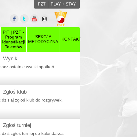
PZT
PLAY + STAY
PIT | PZT -
SEKCJA
Program
KONTAKT
METODYCZNA
Identyfikacji
Talentów
Wyniki
acz ostatnie wyniki spotkań.
Zgłoś klub
 dzisiaj zgłoś klub do rozgrywek.
ny
Zgłoś turniej
 dziś zgłoś turniej do kalendarza.