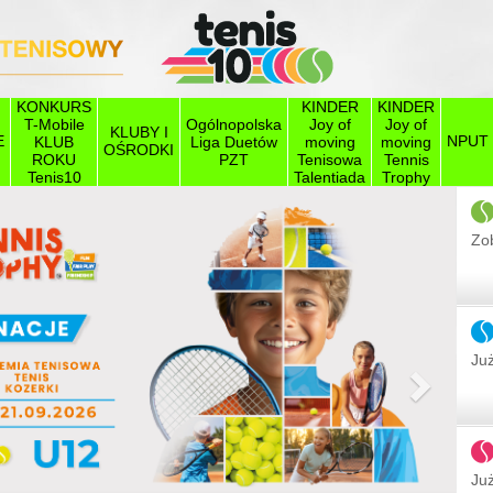
KONKURS
KINDER
KINDER
T-Mobile
Ogólnopolska
Joy of
Joy of
KLUBY I
E
NPUT
KLUB
Liga Duetów
moving
moving
OŚRODKI
ROKU
PZT
Tenisowa
Tennis
Tenis10
Talentiada
Trophy
Zob
Już
Następ
Już