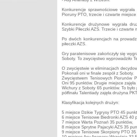
Konkurencje sprawnościowe wygrała e
Pioruny PTO, trzecie i czwarte miejsce
Konkurencje drużynowe wygrała dru
Szybki Piłeczki AZS. Trzecie i czwarte
Po dwóch konkurencjach na prowadz
piłeczki AZS.
Gry paratenisowe zakończyły się wygra
Soboty. To zwycięstwo wyprowadziło Te
O zwycięstwie w eliminacjach decydow
Pokonali oni w finale zespół z Soboty.
Zwycięstwem Tenisowych Piorunów PTO
Oni 95 punktów. Drugie miejsce zajęła
Wichury z Soboty 65 punktów. To było 
półfinału Talentiady zajęła drużyna PK
Klasyfikacja kolejnych drużyn:
5 miejsce Dzikie Tygrysy PTO 45 punk
6 miejsce Tenisowe Biedronki AZS 40 
7 miejsce Warta Poznań 35 punktów,
8 miejsce Sprytne Pajacyki AZS 35 pun
9 miejsce Tenisowe Skorpiony PTO 35
10 miejsce Asy Ananasy Września 32,5