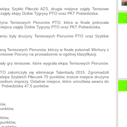
kipa Szybki Piłeczki AZS, drugie miejsce zajęły Tenisowe
 zajęły ekipy Dzikie Tygrysy PTO oraz PKT Pobiedziska.
żyna Tenisowych Piorunów PTO, która w finale pokonała
 miejsca zajęły Dzikie Tygrysy PTO oraz PKT Pobiedziska.
eniu były drużyny Tenisowych Piorunów PTO oraz Szybkie
ną Tenisowych Piorunów, którzy w finale pokonali Wichury z
nisowe Pioruny na prowadzenie w ogólnej klasyfikacji.
ały gry tenisowe, które wygrała ekipa Tenisowych Piorunów.
 zakończyły się eliminacje Talentiady 2015. Zgromadzili
 ekipa Szybkich Piłeczek 70 punktów, trzecie miejsce drużyna
podium imprezy. Ostatnie miejsce, które umożliwia awans do
T Pobiedziska 47,5 punktów.
tów,
punktów,
któw,
 punktów,
 punktów,