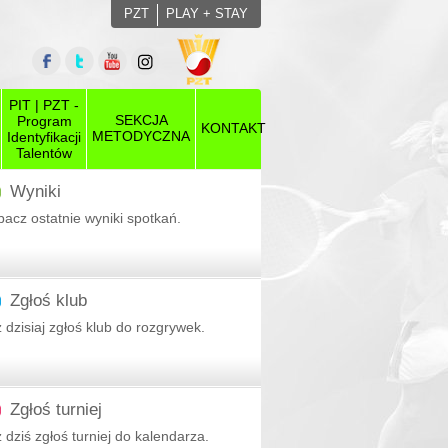
PZT
PLAY + STAY
PIT | PZT -
SEKCJA
Program
KONTAKT
METODYCZNA
Identyfikacji
Talentów
Wyniki
acz ostatnie wyniki spotkań.
Zgłoś klub
 dzisiaj zgłoś klub do rozgrywek.
ny
Zgłoś turniej
 dziś zgłoś turniej do kalendarza.