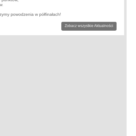
w.
zymy powodzenia w półfinałach!
Zobacz wszystkie Aktualności