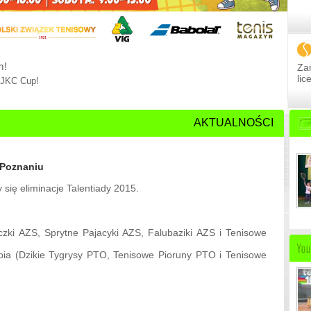
m!
Zar
li
 BJKC Cup!
AKTUALNOŚCI
 Poznaniu
się eliminacje Talentiady 2015.
czki AZS, Sprytne Pajacyki AZS, Falubaziki AZS i Tenisowe
pia (Dzikie Tygrysy PTO, Tenisowe Pioruny PTO i Tenisowe