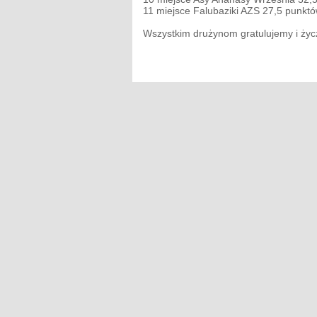
11 miejsce Falubaziki AZS 27,5 punktó
Wszystkim drużynom gratulujemy i życ