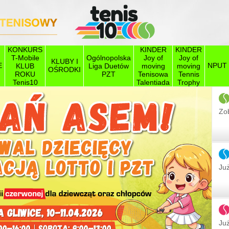
KONKURS
KINDER
KINDER
T-Mobile
Ogólnopolska
Joy of
Joy of
KLUBY I
E
NPUT
KLUB
Liga Duetów
moving
moving
OŚRODKI
ROKU
PZT
Tenisowa
Tennis
Tenis10
Talentiada
Trophy
Zob
Już
Następ
Już