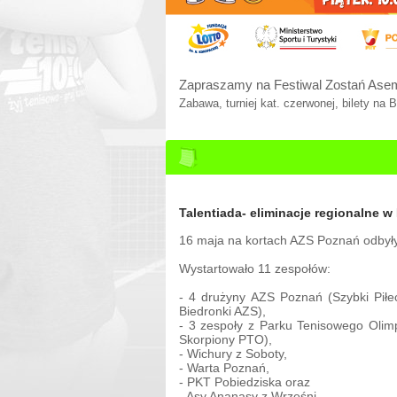
Zapraszamy na Festiwal Zostań Ase
Zabawa, turniej kat. czerwonej, bilety na
Talentiada- eliminacje regionalne w
16 maja na kortach AZS Poznań odbyły 
Wystartowało 11 zespołów:
- 4 drużyny AZS Poznań (Szybki Piłe
Biedronki AZS),
- 3 zespoły z Parku Tenisowego Olim
Skorpiony PTO),
- Wichury z Soboty,
- Warta Poznań,
- PKT Pobiedziska oraz
- Asy Ananasy z Wrześni.