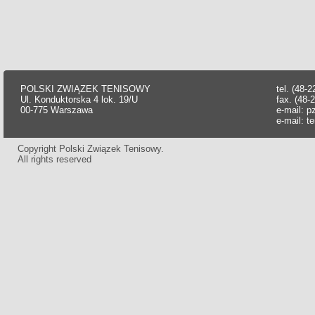
POLSKI ZWIĄZEK TENISOWY
tel. (48-
Ul. Konduktorska 4 lok. 19/U
fax. (48-
00-775 Warszawa
e-mail:
p
e-mail:
t
Copyright Polski Związek Tenisowy.
All rights reserved