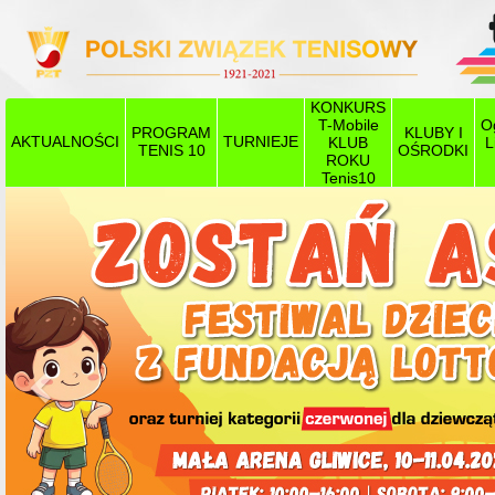
KONKURS
T-Mobile
O
PROGRAM
KLUBY I
AKTUALNOŚCI
TURNIEJE
KLUB
L
TENIS 10
OŚRODKI
ROKU
Tenis10
Poprzedni