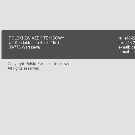
POLSKI ZWIĄZEK TENISOWY
tel. (48-
Ul. Konduktorska 4 lok. 19/U
fax. (48-
00-775 Warszawa
e-mail:
p
e-mail:
t
Copyright Polski Związek Tenisowy.
All rights reserved