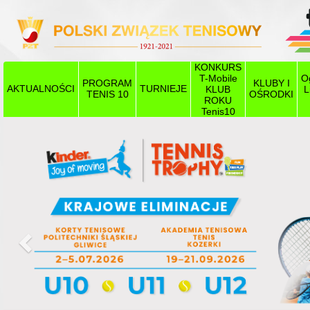
KONKURS
T-Mobile
O
PROGRAM
KLUBY I
AKTUALNOŚCI
TURNIEJE
KLUB
L
TENIS 10
OŚRODKI
ROKU
Tenis10
Poprzedni